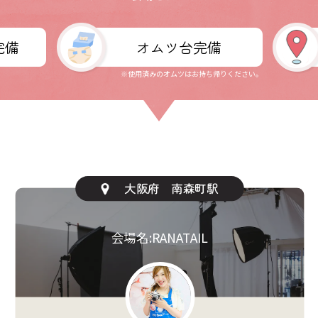
完備
オムツ台完備
※使用済みのオムツはお持ち帰りください。
東京都 新宿駅
会場名:ふれあい貸し会議室 新宿相模