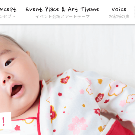
oncept
Event Place & Art Theme
Voice
ンセプト
イベント会場とアートテーマ
お客様の声
！