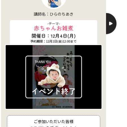
講師名：アート：穂苅真織(当日担当：ほんだひろみ)
-テーマ-
年賀状おせち
開催日：12月9日(土)
予約期限：12月8日(金)12:00まで
ご参加いただいた皆様