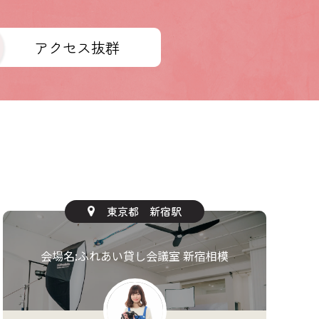
アクセス抜群
宮城県 長町駅
会場名:あすと長町 貸し会議室（会議室2）
会