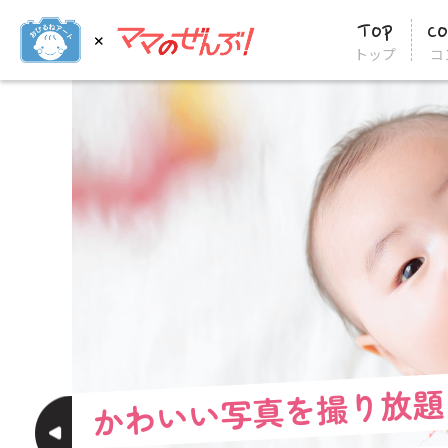
Top
C
トップ
コ
Top
トップ
Concept
コンセプト
Event Place & Art Theme
イベント会場とアートテーマ
Voice
お客様の声
Gallery
ギャラリー
かわいい写真を撮り放題
Q&A
よくある質問